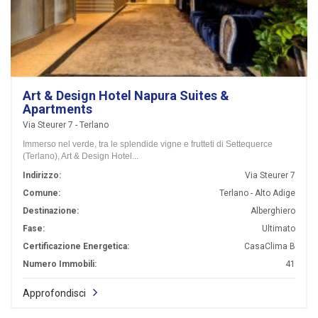
Art & Design Hotel Napura Suites &
Apartments
Via Steurer 7 - Terlano
Immerso nel verde, tra le splendide vigne e frutteti di Settequerce
(Terlano), Art & Design Hotel...
Indirizzo:
Via Steurer 7
Comune:
Terlano - Alto Adige
Destinazione:
Alberghiero
Fase:
Ultimato
Certificazione Energetica:
CasaClima B
Numero Immobili:
41
Approfondisci