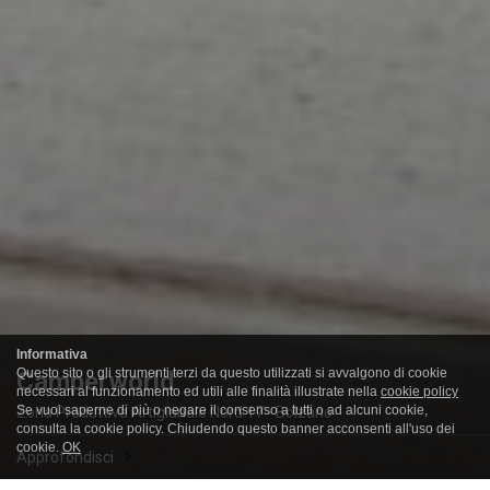
Informativa
Questo sito o gli strumenti terzi da questo utilizzati si avvalgono di cookie
Camperworld
Ville Klee e Mondrian
necessari al funzionamento ed utili alle finalità illustrate nella
cookie policy
Se vuoi saperne di più o negare il consenso a tutti o ad alcuni cookie,
Zona Produttiva Artigianale Nord 17 - Bolzano
Via Castel Roncolo 35 - Bolzano
consulta la cookie policy. Chiudendo questo banner acconsenti all'uso dei
cookie.
OK
Approfondisci
Approfondisci